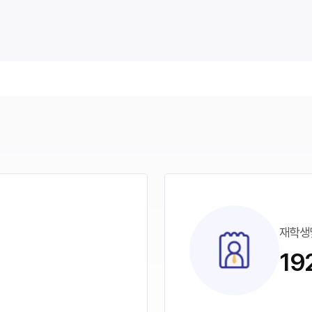
재학생및
19