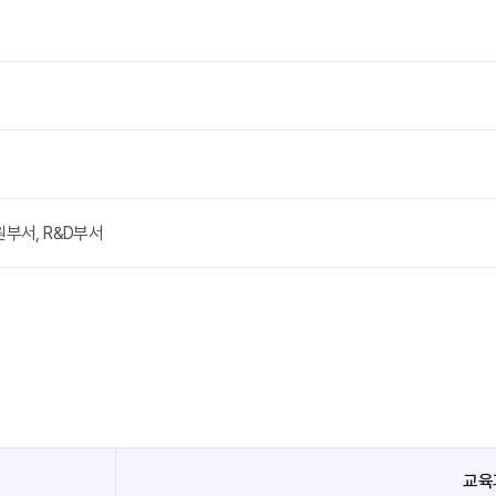
부서, R&D부서
교육