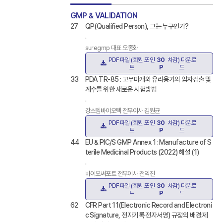
GMP & VALIDATION
27
QP(Qualified Person), 그는 누구인가?
.
suregmp 대표 오종화
PDF파일 (회원 포인
30
차감) 다운로
트
P
드
33
PDA TR-85 : 고무마개와 유리용기의 입자검출 및
계수를 위한 새로운 시험방법
.
강스템바이오텍 전무이사 김원균
PDF파일 (회원 포인
30
차감) 다운로
트
P
드
44
EU & PIC/S GMP Annex 1 : Manufacture of S
terile Medicinal Products (2022) 해설 (1)
.
바이오써포트 전무이사 전익진
PDF파일 (회원 포인
30
차감) 다운로
트
P
드
62
CFR Part 11(Electronic Record and Electroni
c Signature, 전자기록·전자서명) 규정의 배경:제