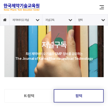
제약바이오 저널
저널구독
팜텍
저널구독
최신 제약바이오 기술과 GMP 정보를 공유하는
The Journal of Korea Pharmaceutical Technology
K-팜텍
팜텍