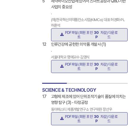
5
제약바이오산업에 있어서 스마트공장과 QbD기반
사업의 중요성
.
(재)한국혁신의약품컨소시엄(KIMCo) 대표 허경화·PL
허훈석
PDF파일 (회원 포인
30
차감) 다운로
트
P
드
12
인류건강에 공헌한 의약품 개발사 (1)
.
서울대학교 명예교수 김영식
PDF파일 (회원 포인
30
차감) 다운로
트
P
드
SCIENCE & TECHNOLOGY
17
고형제 제조에 있어 단위조작기술이 품질에 미치는
영향 탐구 (3) - 타정공정
동아에스티 제품개발연구소 연구위원 장선우
PDF파일 (회원 포인
30
차감) 다운로
트
P
드