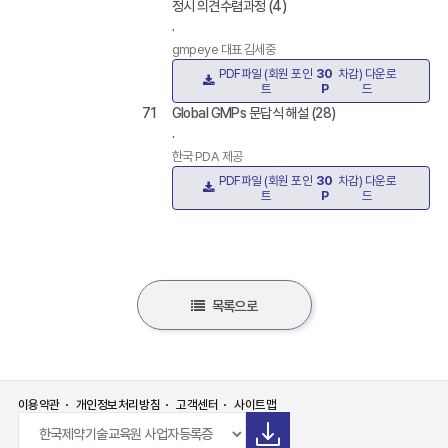
정시 의견수렴과정 (4)
.
gmpeye 대표 김세중
PDF파일 (회원 포인
30
차감) 다운로
트
P
드
71
Global GMPs 문답식 해설 (28)
.
한국 PDA 제공
PDF파일 (회원 포인
30
차감) 다운로
트
P
드
목록으로
이용약관
개인정보처리방침
고객센터
사이트맵