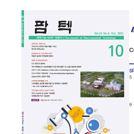
C
S
5
9