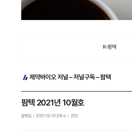
K-팜텍
제약바이오 저널 – 저널구독 – 팜텍
팜텍 2021년 10월호
발행일
2021-10-01
조회수
229