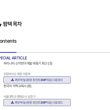
팜텍 목차
ontents
PECIAL ARTICLE
우리나라 신약연구개발 태동기 회고 (3)
.
우정바이오 회장 이종욱
PDF파일 (회원 포인트
30P
차감) 다운로드
한국의 약학교육사 (8)
.
서울대학교 명예교수 심창구
PDF파일 (회원 포인트
30P
차감) 다운로드