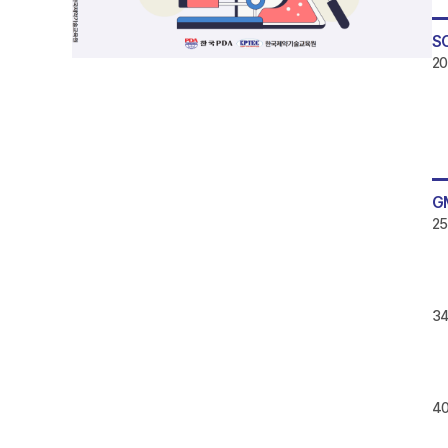
S
20
G
25
3
4