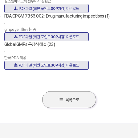
강스템바이오텍 전무이사 김원균
PDF파일 (회원 포인트
30P
차감) 다운로드
5
FDA CPGM 7356.002 : Drug manufacturing inspections (1)
.
gmpeye 대표 김세중
PDF파일 (회원 포인트
30P
차감) 다운로드
9
Global GMPs 문답식 해설 (23)
.
한국 PDA 제공
PDF파일 (회원 포인트
30P
차감) 다운로드
목록으로