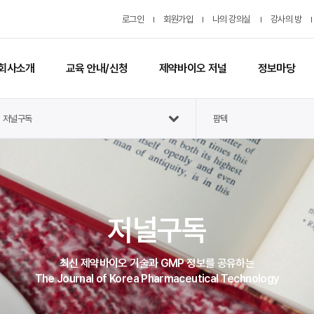
로그인
회원가입
나의 강의실
강사의 방
회사소개
교육 안내/신청
제약바이오 저널
정보마당
저널구독
팜텍
저널구독
최신 제약바이오 기술과 GMP 정보를 공유하는
The Journal of Korea Pharmaceutical Technology