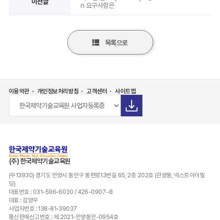
이전글
n 요구사항은
목록으로
이용약관
개인정보처리방침
고객센터
사이트맵
(주) 한국제약기술교육원
(우13930) 경기도 안양시 동안구 동편로13번길 65, 2층 202호 (관양동, 넥스트아이빌
딩)
대표번호 : 031-596-6030 / 426-0907~8
대표 : 김양우
사업자번호 : 138-81-39037
통신판매신고번호 : 제 2021-안양동안-0954호